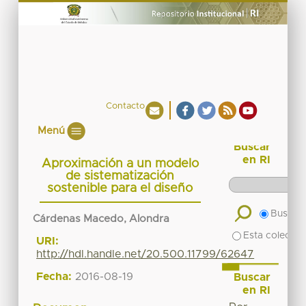
Contacto
Menú
Buscar
en RI
Aproximación a un modelo
de sistematización
sostenible para el diseño
Buscar 
Cárdenas Macedo, Alondra
Esta colecció
URI:
http://hdl.handle.net/20.500.11799/62647
Fecha:
2016-08-19
Buscar
en RI