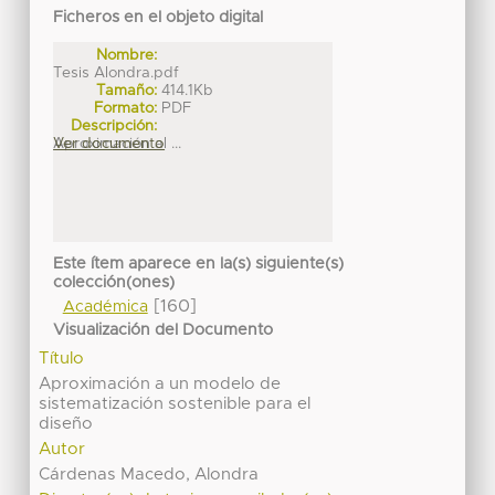
Ficheros en el objeto digital
Nombre:
Tesis Alondra.pdf
Tamaño:
414.1Kb
Formato:
PDF
Descripción:
Aproximación al ...
Ver documento
Este ítem aparece en la(s) siguiente(s)
colección(ones)
[160]
Académica
Visualización del Documento
Título
Aproximación a un modelo de
sistematización sostenible para el
diseño
Autor
Cárdenas Macedo, Alondra