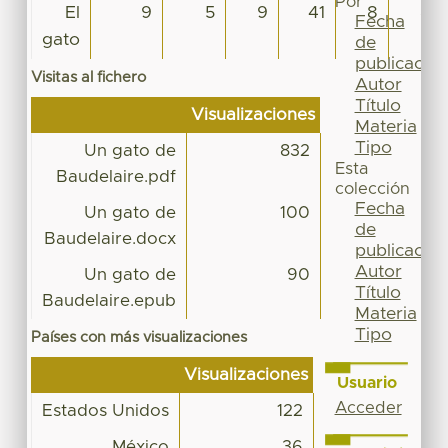
Por
El
9
5
9
41
8
8
Fecha
gato
de
publicación
Visitas al fichero
Autor
Título
Visualizaciones
Materia
Tipo
Un gato de
832
Esta
Baudelaire.pdf
colección
Fecha
Un gato de
100
de
Baudelaire.docx
publicación
Autor
Un gato de
90
Título
Baudelaire.epub
Materia
Tipo
Países con más visualizaciones
Visualizaciones
Usuario
Acceder
Estados Unidos
122
México
36