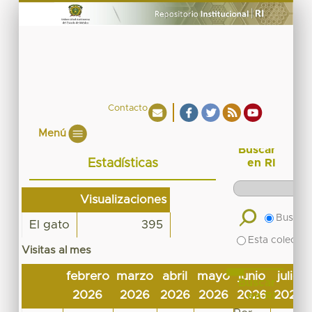
Contacto
Menú
Buscar
Estadísticas
en RI
Visualizaciones
Buscar 
El gato
395
Esta colecció
Visitas al mes
febrero
marzo
abril
mayo
junio
julio
Buscar
2026
2026
2026
2026
2026
2026
en RI