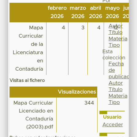
Por
Fecha
febrero
marzo
abril
mayo
junio
de
2026
2026
2026
2026
2026
publicación
Autor
Mapa
4
3
4
12
9
Título
Curricular
Materia
de la
Tipo
Esta
Licenciatura
colección
en
Fecha
Contaduría
de
publicación
Visitas al fichero
Autor
Título
Visualizaciones
Materia
Tipo
Mapa Curricular
344
Licenciado en
Usuario
Contaduría
Acceder
(2003).pdf