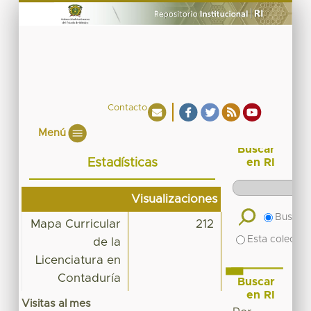
Contacto
Menú
Buscar
Estadísticas
en RI
Visualizaciones
Buscar 
Mapa Curricular
212
Esta colecció
de la
Licenciatura en
Contaduría
Buscar
en RI
Visitas al mes