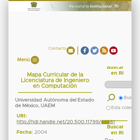
Contacto
Menú
Buscar
en RI
Mapa Curricular de la
Licenciatura de Ingeniero
en Computación
Buscar 
Universidad Autónoma del Estado
de México, UAEM
Esta colecció
URI:
http://hdl.handle.net/20.500.11799/62881
Buscar
Fecha:
2004
en RI