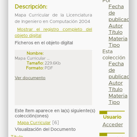
Por
Fecha
Descripción:
de
Mapa Curricular de la Licenciatura
publicación
de Ingeniero en Computación 2004
Autor
Mostrar el registro completo del
Título
objeto digital
Materia
Ficheros en el objeto digital
Tipo
Esta
Nombre:
colección
Mapa Curricular ...
Tamaño:
229.6Kb
Fecha
Formato:
PDF
de
publicación
Ver documento
Autor
Título
Materia
Tipo
Este ítem aparece en la(s) siguiente(s)
colección(ones)
Usuario
[6]
Mapa Curricular
Acceder
Visualización del Documento