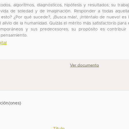
dos, algoritmos, diagnósticos, hipótesis y resultados; su traba
 vida de soledad y de imaginación. Responder a todas aquell
 esto? ¿Por qué sucede?, ¡Busca más!, ¡Inténtalo de nuevo! es 
 alivio de la humanidad. Quizás el mérito más satisfactorio para 
temporáneos y sus predecesores, su propósito es contribuir
l pensamiento.
ital
Ver documento
cción(ones)
Título