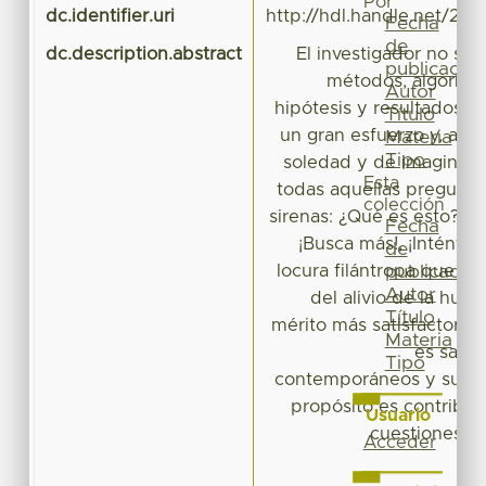
Por
dc.identifier.uri
http://hdl.handle.net/20
Fecha
de
dc.description.abstract
El investigador no sól
publicación
métodos, algoritmo
Autor
hipótesis y resultados; s
Título
un gran esfuerzo y, a ve
Materia
Tipo
soledad y de imaginaci
Esta
todas aquellas pregunta
colección
sirenas: ¿Qué es esto? ¿
Fecha
¡Busca más!, ¡Inténtal
de
locura filántropa que e
publicación
Autor
del alivio de la hum
Título
mérito más satisfactorio p
Materia
es saber
Tipo
contemporáneos y sus p
propósito es contribuir
Usuario
cuestiones q
Acceder