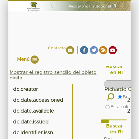
Contacto
Menú
Buscar
Mostrar el registro sencillo del objeto
en RI
digital
dc.creator
Pichardo Cuev
Buscar 
dc.date.accessioned
2016
Esta colecció
dc.date.available
2016
dc.date.issued
Buscar
en RI
dc.identifier.issn