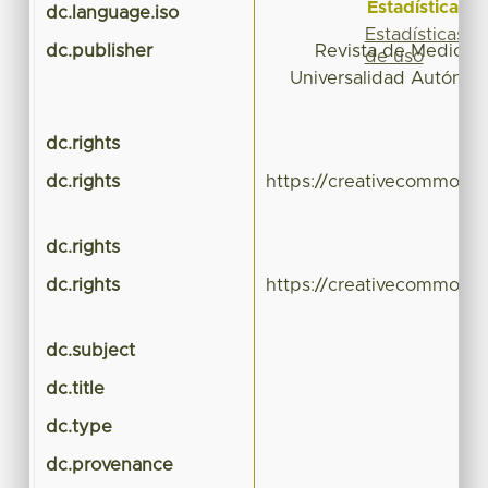
Estadísticas
dc.language.iso
Estadísticas
dc.publisher
Revista de Medicina 
de uso
Universalidad Autónom
dc.rights
dc.rights
https://creativecommons.
dc.rights
dc.rights
https://creativecommons.
dc.subject
C
dc.title
C
dc.type
dc.provenance