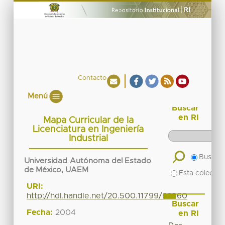
Contacto
Menú
Buscar
en RI
Mapa Curricular de la
Licenciatura en Ingeniería
Industrial
Buscar 
Universidad Autónoma del Estado
de México, UAEM
Esta colecció
URI:
http://hdl.handle.net/20.500.11799/62960
Buscar
Fecha:
2004
en RI