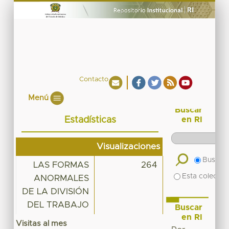
Contacto
Menú
Buscar
Estadísticas
en RI
Visualizaciones
Buscar 
LAS FORMAS
264
Esta colecció
ANORMALES
DE LA DIVISIÓN
DEL TRABAJO
Buscar
en RI
Visitas al mes