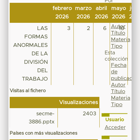
Por
Fecha
febrero
marzo
abril
mayo
juni
de
2026
2026
2026
2026
202
publicación
Autor
LAS
3
2
6
10
1
Título
FORMAS
Materia
ANORMALES
Tipo
Esta
DE LA
colección
DIVISIÓN
Fecha
DEL
de
publicación
TRABAJO
Autor
Visitas al fichero
Título
Materia
Visualizaciones
Tipo
secme-
2403
Usuario
3886.pptx
Acceder
Países con más visualizaciones