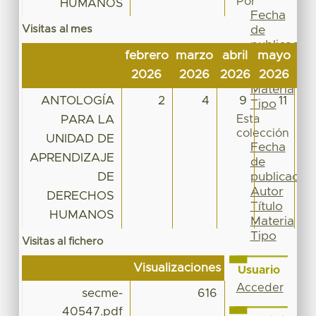
Por
HUMANOS
Fecha
Visitas al mes
de
publicación
febrero
marzo
abril
mayo
jun
Autor
2026
2026
2026
2026
20
Título
Materia
ANTOLOGÍA
2
4
9
11
Tipo
PARA LA
Esta
colección
UNIDAD DE
Fecha
APRENDIZAJE
de
DE
publicación
Autor
DERECHOS
Título
HUMANOS
Materia
Tipo
Visitas al fichero
Visualizaciones
Usuario
Acceder
secme-
616
40547.pdf