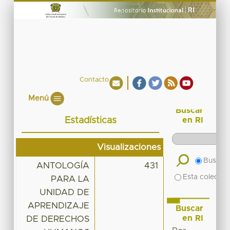
Contacto
Menú
Buscar
Estadísticas
en RI
Visualizaciones
Buscar 
ANTOLOGÍA
431
Esta colecció
PARA LA
UNIDAD DE
APRENDIZAJE
Buscar
en RI
DE DERECHOS