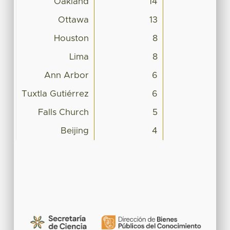
Oakland
14
Ottawa
13
Houston
8
Lima
8
Ann Arbor
6
Tuxtla Gutiérrez
6
Falls Church
5
Beijing
4