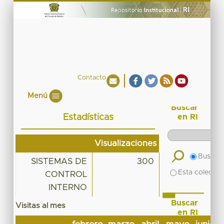
Contacto
Menú
Buscar
Estadísticas
en RI
Visualizaciones
Buscar 
SISTEMAS DE
300
Esta colecció
CONTROL
INTERNO
Buscar
Visitas al mes
en RI