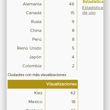
Estadísticas
Alemania
46
Estadísticas
de uso
Canadá
15
Rusia
9
China
8
Perú
8
Reino Unido
5
Japón
4
Colombia
2
Ciudades con más visualizaciones
Visualizaciones
Kiez
42
Mexico
18