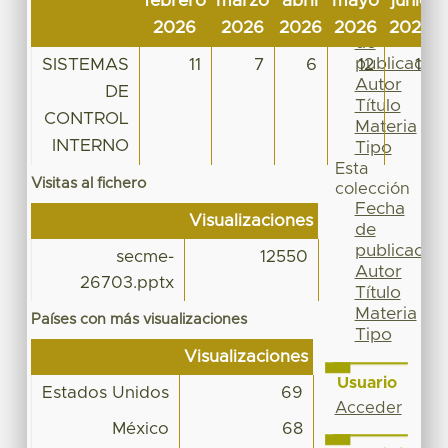
febrero
marzo
abril
mayo
junio
Por
Fecha
2026
2026
2026
2026
2026
de
publicación
SISTEMAS
11
7
6
12
11
Autor
DE
Título
CONTROL
Materia
INTERNO
Tipo
Esta
Visitas al fichero
colección
Fecha
Visualizaciones
de
publicación
secme-
12550
Autor
26703.pptx
Título
Materia
Países con más visualizaciones
Tipo
Visualizaciones
Usuario
Estados Unidos
69
Acceder
México
68