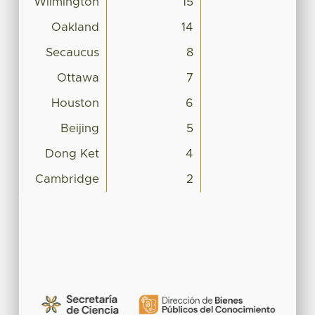
Wilmington
15
Oakland
14
Secaucus
8
Ottawa
7
Houston
6
Beijing
5
Dong Ket
4
Cambridge
2