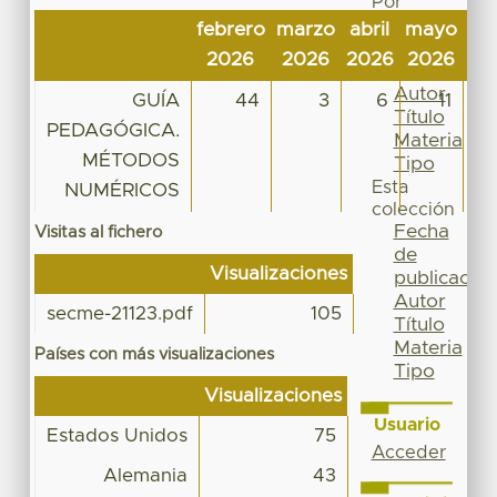
Por
Fecha
febrero
marzo
abril
mayo
jun
de
2026
2026
2026
2026
20
publicación
Autor
GUÍA
44
3
6
11
Título
PEDAGÓGICA.
Materia
MÉTODOS
Tipo
Esta
NUMÉRICOS
colección
Fecha
Visitas al fichero
de
Visualizaciones
publicación
Autor
secme-21123.pdf
105
Título
Materia
Países con más visualizaciones
Tipo
Visualizaciones
Usuario
Estados Unidos
75
Acceder
Alemania
43