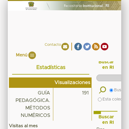
Contacto
Menú
Buscar
Estadísticas
en RI
Visualizaciones
Buscar 
GUÍA
191
Esta colecció
PEDAGÓGICA.
MÉTODOS
NUMÉRICOS
Buscar
en RI
Visitas al mes