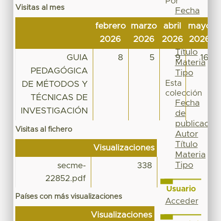
Por
Visitas al mes
Fecha
de
febrero
marzo
abril
mayo
j
publicación
2026
2026
2026
2026
Autor
Título
GUIA
8
5
9
16
Materia
PEDAGÓGICA
Tipo
Esta
DE MÉTODOS Y
colección
TÉCNICAS DE
Fecha
INVESTIGACIÓN
de
publicación
Visitas al fichero
Autor
Título
Visualizaciones
Materia
Tipo
secme-
338
22852.pdf
Usuario
Países con más visualizaciones
Acceder
Visualizaciones