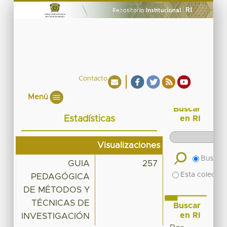
Contacto
Menú
Buscar
Estadísticas
en RI
Visualizaciones
Buscar 
GUIA
257
Esta colecció
PEDAGÓGICA
DE MÉTODOS Y
TÉCNICAS DE
Buscar
en RI
INVESTIGACIÓN