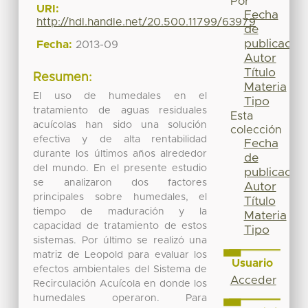
Por
URI:
Fecha
http://hdl.handle.net/20.500.11799/63979
de
publicación
Fecha:
2013-09
Autor
Título
Resumen:
Materia
El uso de humedales en el
Tipo
tratamiento de aguas residuales
Esta
acuícolas han sido una solución
colección
efectiva y de alta rentabilidad
Fecha
durante los últimos años alrededor
de
del mundo. En el presente estudio
publicación
se analizaron dos factores
Autor
principales sobre humedales, el
Título
tiempo de maduración y la
Materia
capacidad de tratamiento de estos
Tipo
sistemas. Por último se realizó una
matriz de Leopold para evaluar los
Usuario
efectos ambientales del Sistema de
Acceder
Recirculación Acuícola en donde los
humedales operaron. Para