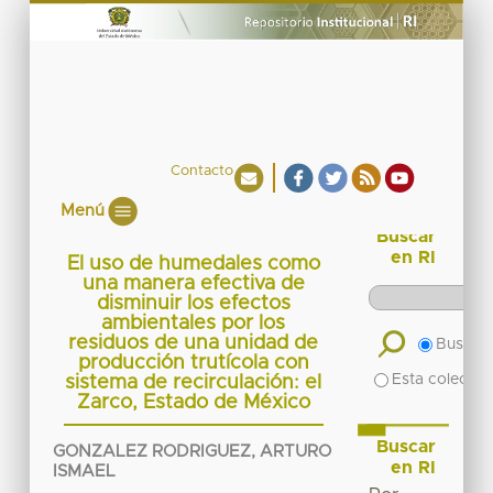
Contacto
Menú
Buscar
en RI
El uso de humedales como
una manera efectiva de
disminuir los efectos
ambientales por los
residuos de una unidad de
Buscar 
producción trutícola con
Esta colecció
sistema de recirculación: el
Zarco, Estado de México
Buscar
GONZALEZ RODRIGUEZ, ARTURO
en RI
ISMAEL