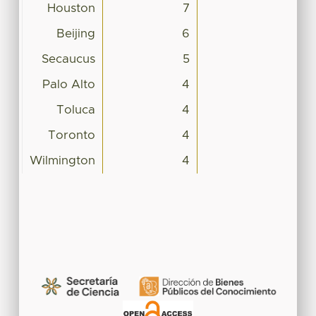
Houston
7
Beijing
6
Secaucus
5
Palo Alto
4
Toluca
4
Toronto
4
Wilmington
4