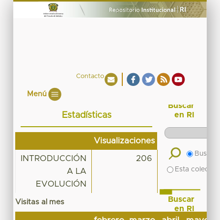
Contacto
Menú
Buscar
Estadísticas
en RI
Visualizaciones
Buscar 
INTRODUCCIÓN
206
Esta colecció
A LA
EVOLUCIÓN
Buscar
Visitas al mes
en RI