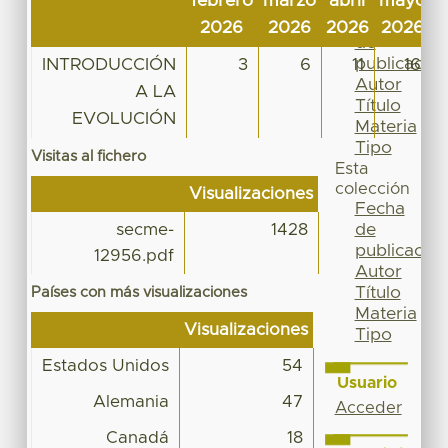
febrero
marzo
abril
mayo
j
Por
Fecha
2026
2026
2026
2026
2
de
publicación
INTRODUCCIÓN
3
6
11
16
Autor
A LA
Título
EVOLUCIÓN
Materia
Tipo
Visitas al fichero
Esta
colección
Visualizaciones
Fecha
de
secme-
1428
publicación
12956.pdf
Autor
Título
Países con más visualizaciones
Materia
Visualizaciones
Tipo
Estados Unidos
54
Usuario
Alemania
47
Acceder
Canadá
18