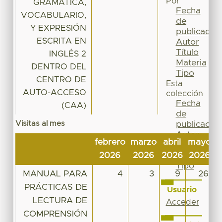
Por
GRAMÁTICA,
Fecha
VOCABULARIO,
de
Y EXPRESIÓN
publicación
ESCRITA EN
Autor
Título
INGLÉS 2
Materia
DENTRO DEL
Tipo
CENTRO DE
Esta
AUTO-ACCESO
colección
Fecha
(CAA)
de
Visitas al mes
publicación
Autor
febrero
marzo
abril
mayo
j
Título
2026
2026
2026
2026
2
Materia
Tipo
MANUAL PARA
4
3
9
26
PRÁCTICAS DE
Usuario
LECTURA DE
Acceder
COMPRENSIÓN