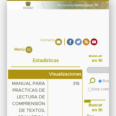
Contacto
Menú
Buscar
Estadísticas
en RI
Visualizaciones
Buscar 
MANUAL PARA
316
Esta colecció
PRÁCTICAS DE
LECTURA DE
COMPRENSIÓN
Buscar
en RI
DE TEXTOS,