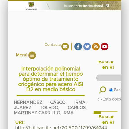
Contacto
Menú
Buscar
en RI
Interpolación polinomial
para determinar el tiempo
óptimo de tratamiento
criogénico para acero AISI
D2 en medio básico
Buscar 
Esta colecció
HERNANDEZ CASCO, IRMA
;
JUAREZ TOLEDO, CARLOS
;
MARTINEZ CARRILLO, IRMA
Buscar
en RI
URI:
http://hdl.handle.net/20.500.11799/64244