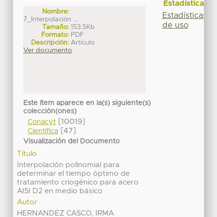
Estadísticas
Nombre:
Estadísticas
7_Interpolación ...
de uso
Tamaño:
153.5Kb
Formato:
PDF
Descripción:
Artículo
Ver documento
Este ítem aparece en la(s) siguiente(s)
colección(ones)
[10019]
Conacyt
[47]
Científica
Visualización del Documento
Título
Interpolación polinomial para
determinar el tiempo óptimo de
tratamiento criogénico para acero
AISI D2 en medio básico
Autor
HERNANDEZ CASCO, IRMA