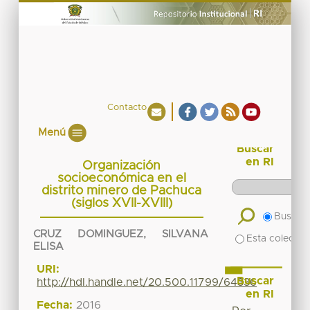
Contacto
Menú
Buscar
en RI
Organización
socioeconómica en el
distrito minero de Pachuca
(siglos XVII-XVIII)
Buscar 
CRUZ DOMINGUEZ, SILVANA
Esta colecció
ELISA
URI:
Buscar
http://hdl.handle.net/20.500.11799/64336
en RI
Fecha:
2016