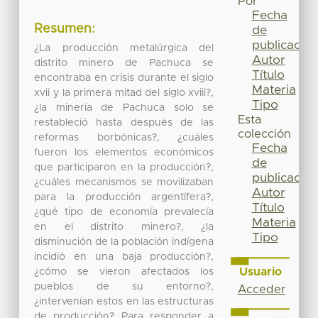
Por
Fecha
Resumen:
de
publicación
¿La producción metalúrgica del
Autor
distrito minero de Pachuca se
Título
encontraba en crisis durante el siglo
Materia
xvii y la primera mitad del siglo xviii?,
Tipo
¿la minería de Pachuca solo se
Esta
restableció hasta después de las
colección
reformas borbónicas?, ¿cuáles
Fecha
fueron los elementos económicos
de
que participaron en la producción?,
publicación
¿cuáles mecanismos se movilizaban
Autor
para la producción argentífera?,
Título
¿qué tipo de economía prevalecía
Materia
en el distrito minero?, ¿la
Tipo
disminución de la población indígena
incidió en una baja producción?,
Usuario
¿cómo se vieron afectados los
pueblos de su entorno?,
Acceder
¿intervenían estos en las estructuras
de producción? Para responder a