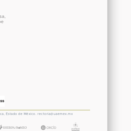
sa,
be
ca, Estado de México.
rectoria@uaemex.mx