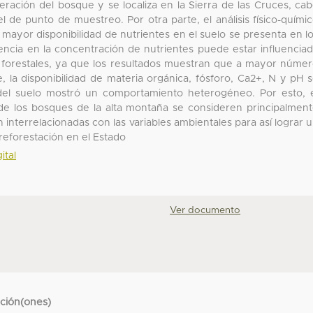
eración del bosque y se localiza en la Sierra de las Cruces, ca
el de punto de muestreo. Por otra parte, el análisis físico-quími
 mayor disponibilidad de nutrientes en el suelo se presenta en l
encia en la concentración de nutrientes puede estar influencia
s forestales, ya que los resultados muestran que a mayor núme
 la disponibilidad de materia orgánica, fósforo, Ca2+, N y pH 
 del suelo mostró un comportamiento heterogéneo. Por esto, 
de los bosques de la alta montaña se consideren principalmen
n interrelacionadas con las variables ambientales para así lograr 
reforestación en el Estado
ital
Ver documento
cción(ones)