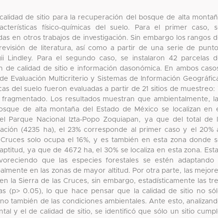
 calidad de sitio para la recuperación del bosque de alta monta
terísticas físico-químicas del suelo. Para el primer caso, 
as en otros trabajos de investigación. Sin embargo los rangos 
 revisión de literatura, así como a partir de una serie de punt
i Lindley. Para el segundo caso, se instalaron 42 parcelas 
n de calidad de sitio e información dasonómica. En ambos caso
s de Evaluación Multicriterio y Sistemas de Información Geográfic
icas del suelo fueron evaluadas a partir de 21 sitios de muestreo:
fragmentado. Los resultados muestran que ambientalmente, l
osque de alta montaña del Estado de México se localizan en 
l Parque Nacional Izta-Popo Zoquiapan, ya que del total de 
ación (4235 ha), el 23% corresponde al primer caso y el 20% 
s Cruces solo ocupa el 16%, y es también en esta zona donde 
 aptitud, ya que de 4672 ha, el 30% se localiza en esta zona. Est
voreciendo que las especies forestales se estén adaptando
lmente en las zonas de mayor altitud. Por otra parte, las mejor
 en la Sierra de las Cruces, sin embargo, estadísticamente las tr
vas (p> 0.05), lo que hace pensar que la calidad de sitio no só
no también de las condiciones ambientales. Ante esto, analizan
tal y el de calidad de sitio, se identificó que sólo un sitio cump