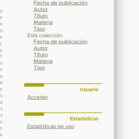
Fecha de publicación
Autor
ña
Título
se
Materia
de
Tipo
os
Esta colección
de
Fecha de publicación
s,
Autor
a;
Título
 7
Materia
as
Tipo
el
la
al
Usuario
se
as
Acceder
 a
es
es
Estadísticas
lo
Estadísticas de uso
do
le