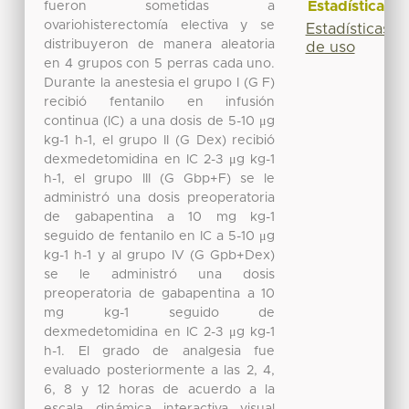
Estadísticas
fueron sometidas a
ovariohisterectomía electiva y se
Estadísticas
distribuyeron de manera aleatoria
de uso
en 4 grupos con 5 perras cada uno.
Durante la anestesia el grupo I (G F)
recibió fentanilo en infusión
continua (IC) a una dosis de 5-10 μg
kg-1 h-1, el grupo II (G Dex) recibió
dexmedetomidina en IC 2-3 μg kg-1
h-1, el grupo III (G Gbp+F) se le
administró una dosis preoperatoria
de gabapentina a 10 mg kg-1
seguido de fentanilo en IC a 5-10 μg
kg-1 h-1 y al grupo IV (G Gpb+Dex)
se le administró una dosis
preoperatoria de gabapentina a 10
mg kg-1 seguido de
dexmedetomidina en IC 2-3 μg kg-1
h-1. El grado de analgesia fue
evaluado posteriormente a las 2, 4,
6, 8 y 12 horas de acuerdo a la
escala dinámica interactiva visual