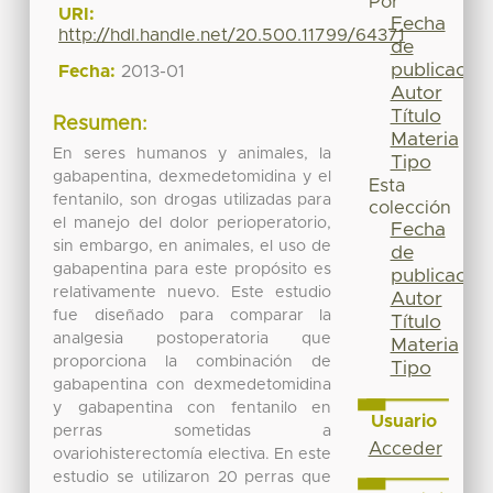
Por
URI:
Fecha
http://hdl.handle.net/20.500.11799/64371
de
publicación
Fecha:
2013-01
Autor
Título
Resumen:
Materia
En seres humanos y animales, la
Tipo
gabapentina, dexmedetomidina y el
Esta
fentanilo, son drogas utilizadas para
colección
el manejo del dolor perioperatorio,
Fecha
sin embargo, en animales, el uso de
de
gabapentina para este propósito es
publicación
relativamente nuevo. Este estudio
Autor
fue diseñado para comparar la
Título
analgesia postoperatoria que
Materia
proporciona la combinación de
Tipo
gabapentina con dexmedetomidina
y gabapentina con fentanilo en
Usuario
perras sometidas a
Acceder
ovariohisterectomía electiva. En este
estudio se utilizaron 20 perras que