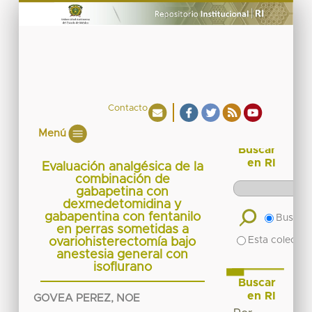
Contacto
Menú
Buscar
en RI
Evaluación analgésica de la
combinación de
gabapetina con
dexmedetomidina y
gabapentina con fentanilo
Buscar 
en perras sometidas a
Esta colecció
ovariohisterectomía bajo
anestesia general con
isoflurano
Buscar
en RI
GOVEA PEREZ, NOE