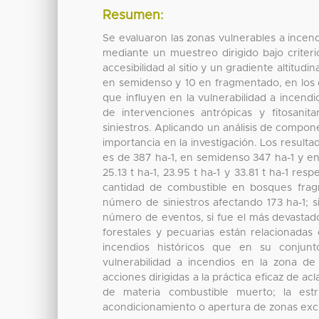
Resumen:
Se evaluaron las zonas vulnerables a incen
mediante un muestreo dirigido bajo criteri
accesibilidad al sitio y un gradiente altitud
en semidenso y 10 en fragmentado, en los cu
que influyen en la vulnerabilidad a incendi
de intervenciones antrópicas y fitosanita
siniestros. Aplicando un análisis de compo
importancia en la investigación. Los resul
es de 387 ha-1, en semidenso 347 ha-1 y e
25.13 t ha-1, 23.95 t ha-1 y 33.81 t ha-1 re
cantidad de combustible en bosques frag
número de siniestros afectando 173 ha-1; 
número de eventos, si fue el más devastado
forestales y pecuarias están relacionadas
incendios históricos que en su conjun
vulnerabilidad a incendios en la zona de
acciones dirigidas a la práctica eficaz de 
de materia combustible muerto; la estr
acondicionamiento o apertura de zonas excl