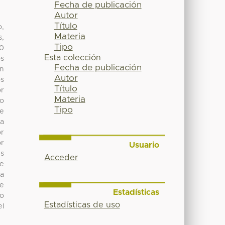
Fecha de publicación
Autor
Título
o,
Materia
s,
Tipo
10
Esta colección
os
Fecha de publicación
ón
Autor
os
Título
or
Materia
so
Tipo
de
da
or
or
Usuario
es
Acceder
de
a
de
Estadísticas
to
Estadísticas de uso
el