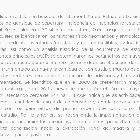
dios forestales en bosques de alta montaña del Estado de Méxic
os de densidad de cobertura, incidencia de incendios forestale
inal. Se establecieron 30 sitios de muestreo, 10 en bosque denso, 
ales se identificaron los factores físico-geográficos y antrópic
os, mediante inventarios forestales y de combustibles, evaluaci
rias, así como un análisis histórico de la ocurrencia de est
nentes principales (ACP) se determinaron los parámetros de may
tados demuestran, que el número de individuos en el bosque den
n fragmentado 261 ha-1 y la cantidad de combustible muerto es 
spectivamente, evidenciando la reducción de individuos y la eleva
mentados. Se identificó que en el 2008 se presentaron may
sin embargo, en el 2011 a pesar de que no fue el año con may
r, afectando cerca de 547 ha-1. El ACP indica que las actividad
 con la cantidad de carga de combustible y con la presencia 
to son los parámetros de primer orden que condicionan l
 estudio. Por lo anterior, se recomienda la implementación 
aclareos y saneamientos que incluya la remoción y aprovechamien
icta penalización hacia la extracción ilegal de madera y 
usivas para el pastoreo.