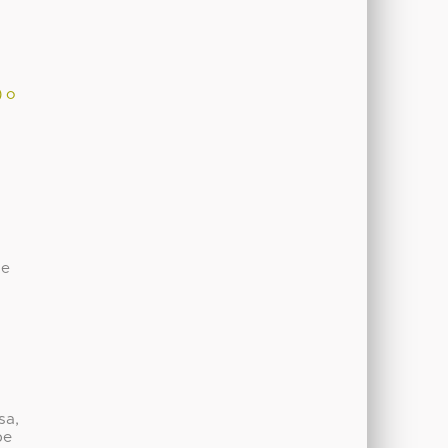
) o
de
sa,
be