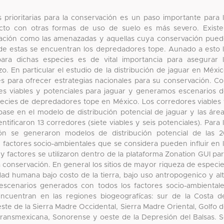
 prioritarias para la conservación es un paso importante para 
licto con otras formas de uso de suelo es más severo. Exist
vación como las amenazadas y aquellas cuya conservación pue
 de estas se encuentran los depredadores tope. Aunado a esto 
para dichas especies es de vital importancia para asegurar 
zo. En particular el estudio de la distribución de jaguar en Méxi
s para ofrecer estrategias nacionales para su conservación. C
res viables y potenciales para jaguar y generamos escenarios 
species de depredadores tope en México. Los corredores viables
base en el modelo de distribución potencial de jaguar y las áre
tificaron 13 corredores (siete viables y seis potenciales). Para 
ción se generaron modelos de distribución potencial de las 
factores socio-ambientales que se considera pueden influir en 
 factores se utilizaron dentro de la plataforma Zonation GUI pa
la conservación. En general los sitios de mayor riqueza de especi
ad humana bajo costo de la tierra, bajo uso antropogenico y al
 escenarios generados con todos los factores socio-ambiental
ncuentran en las regiones biogeografícas: sur de la Costa d
 este de la Sierra Madre Occidental, Sierra Madre Oriental, Golfo 
 Transmexicana, Sonorense y oeste de la Depresión del Balsas. 