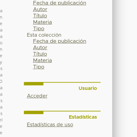
Fecha de publicación
Autor
la
Título
en
Materia
de
Tipo
la
Esta colección
la
Fecha de publicación
co
Autor
on
Título
de
Materia
 y
Tipo
as
la
20
Usuario
la
ra
Acceder
es
ta
es
Estadísticas
el
Estadísticas de uso
de
Se