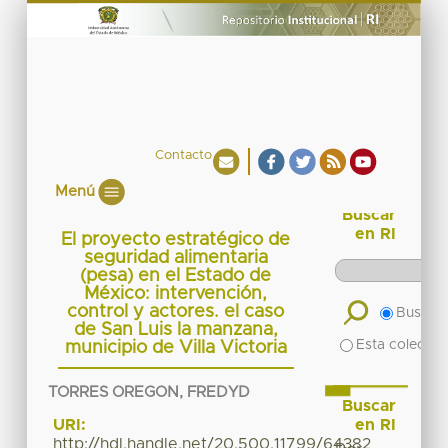
Contacto
Menú
Buscar
en RI
El proyecto estratégico de
seguridad alimentaria
(pesa) en el Estado de
México: intervención,
control y actores. el caso
Buscar 
de San Luis la manzana,
Esta colecció
municipio de Villa Victoria
TORRES OREGON, FREDYD
Buscar
en RI
URI:
http://hdl.handle.net/20.500.11799/64382