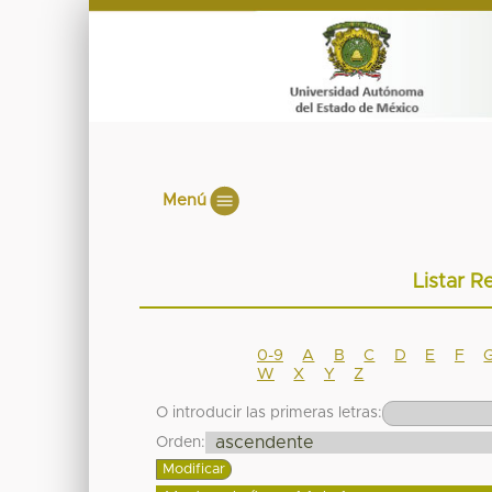
Menú
Listar R
0-9
A
B
C
D
E
F
W
X
Y
Z
O introducir las primeras letras:
Orden: