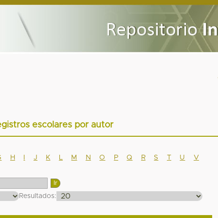
egistros escolares por autor
G
H
I
J
K
L
M
N
O
P
Q
R
S
T
U
V
Resultados: