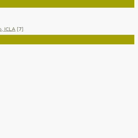
o, ICLA
[7]