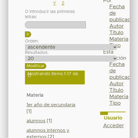
Por
Y
Z
Fecha
O introducir las primeras
de
letras:
publicación
Autor
Título
Materia
Orden:
Tipo
Esta
Resultados:
colección
Fecha
de
Mostrando ítems 1-17 de
17
publicación
Autor
Título
Materia
Materia
Tipo
1er año de secundaria
[1]
Usuario
alumnos
[1]
Acceder
alumnos internos y
externos
[2]