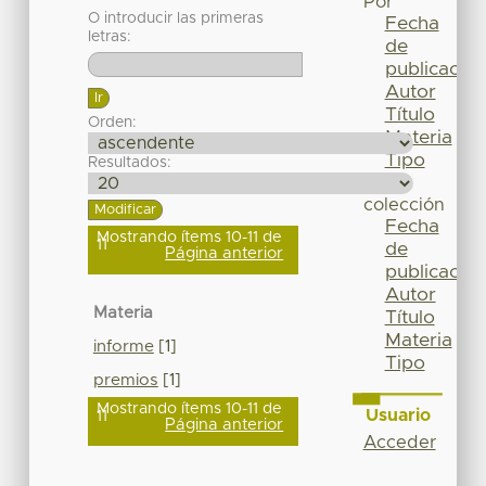
Por
O introducir las primeras
Fecha
letras:
de
publicación
Autor
Título
Orden:
Materia
Tipo
Resultados:
Esta
colección
Fecha
Mostrando ítems 10-11 de
11
de
Página anterior
publicación
Autor
Materia
Título
Materia
informe
[1]
Tipo
premios
[1]
Mostrando ítems 10-11 de
Usuario
11
Página anterior
Acceder