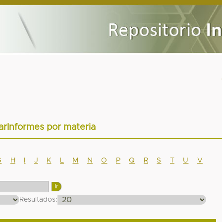
tarInformes por materia
G
H
I
J
K
L
M
N
O
P
Q
R
S
T
U
V
Resultados: