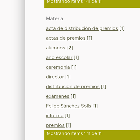
Mostrando ítems 1-11 de 11
Materia
acta de distribución de premios
[1]
actas de premios
[1]
alumnos
[2]
año escolar
[1]
ceremonia
[1]
director
[1]
distribución de premios
[1]
exámenes
[1]
Felipe Sánchez Solís
[1]
informe
[1]
premios
[1]
Mostrando ítems 1-11 de 11