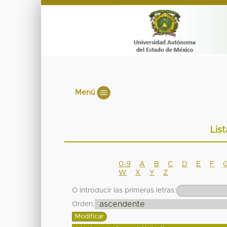
Menú
Lis
0-9
A
B
C
D
E
F
W
X
Y
Z
O introducir las primeras letras:
Orden: