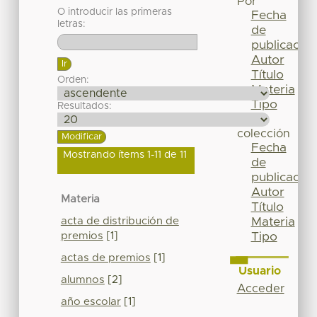
Por
O introducir las primeras
Fecha
letras:
de
publicación
Autor
Título
Orden:
Materia
Tipo
Resultados:
Esta
colección
Fecha
Mostrando ítems 1-11 de 11
de
publicación
Autor
Materia
Título
acta de distribución de
Materia
premios
[1]
Tipo
actas de premios
[1]
Usuario
alumnos
[2]
Acceder
año escolar
[1]