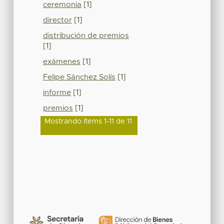
ceremonia
[1]
director
[1]
distribución de premios
[1]
exámenes
[1]
Felipe Sánchez Solís
[1]
informe
[1]
premios
[1]
Mostrando ítems 1-11 de 11