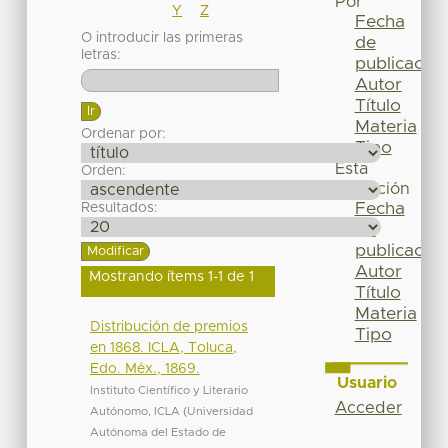
Por
Y
Z
Fecha
O introducir las primeras
de
letras:
publicación
Autor
Título
Materia
Ordenar por:
Tipo
Esta
Orden:
colección
Fecha
Resultados:
de
publicación
Autor
Mostrando ítems 1-1 de 1
Título
Materia
Distribución de premios
Tipo
en 1868. ICLA, Toluca,
Edo. Méx., 1869.
Usuario
Instituto Científico y Literario
Acceder
Autónomo, ICLA
(
Universidad
Autónoma del Estado de