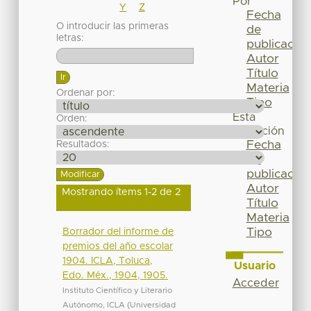
Por
Y
Z
Fecha
O introducir las primeras
de
letras:
publicación
Autor
Título
Materia
Ordenar por:
Tipo
Esta
Orden:
colección
Fecha
Resultados:
de
publicación
Autor
Mostrando ítems 1-2 de 2
Título
Materia
Tipo
Borrador del informe de
premios del año escolar
1904. ICLA, Toluca,
Usuario
Edo. Méx., 1904, 1905.
Acceder
Instituto Científico y Literario
Autónomo, ICLA
(
Universidad