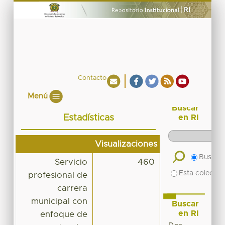
Contacto
Menú
Buscar
Estadísticas
en RI
Visualizaciones
Buscar 
Servicio
460
Esta colecció
profesional de
carrera
municipal con
Buscar
en RI
enfoque de