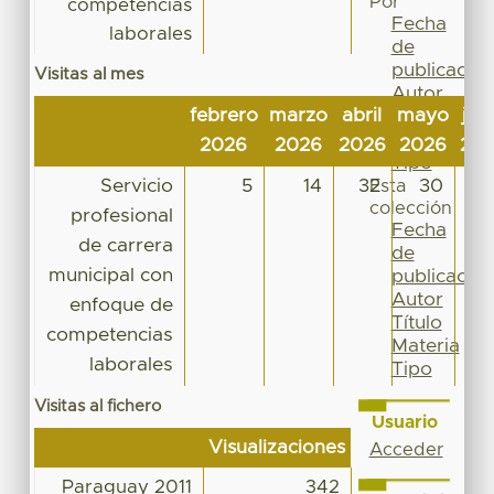
Por
competencias
Fecha
laborales
de
publicación
Visitas al mes
Autor
febrero
marzo
abril
mayo
jun
Título
Materia
2026
2026
2026
2026
20
Tipo
Servicio
5
14
32
30
1
Esta
colección
profesional
Fecha
de carrera
de
municipal con
publicación
Autor
enfoque de
Título
competencias
Materia
laborales
Tipo
Visitas al fichero
Usuario
Visualizaciones
Acceder
Paraguay 2011
342