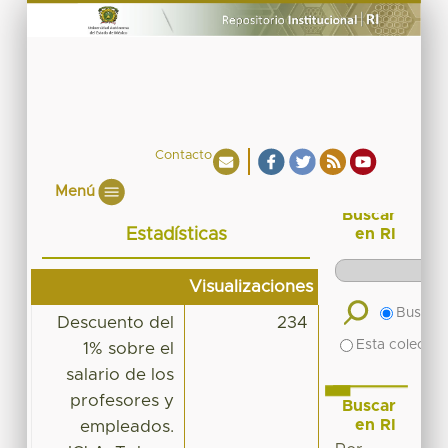
Contacto
Menú
Buscar
Estadísticas
en RI
Visualizaciones
Buscar 
Descuento del
234
Esta colecció
1% sobre el
salario de los
profesores y
Buscar
en RI
empleados.