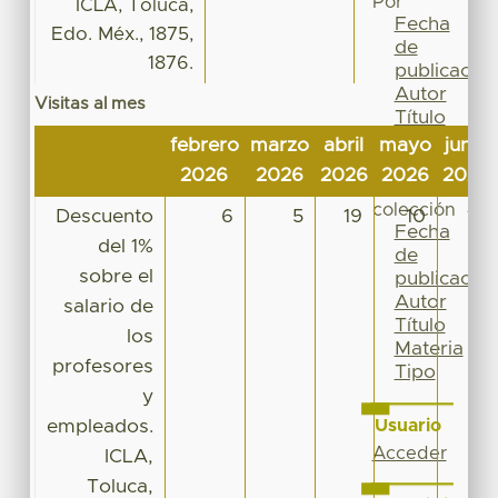
Por
ICLA, Toluca,
Fecha
Edo. Méx., 1875,
de
1876.
publicación
Autor
Visitas al mes
Título
Materia
febrero
marzo
abril
mayo
junio
Tipo
2026
2026
2026
2026
2026
Esta
colección
Descuento
6
5
19
10
13
Fecha
del 1%
de
sobre el
publicación
Autor
salario de
Título
los
Materia
profesores
Tipo
y
empleados.
Usuario
Acceder
ICLA,
Toluca,