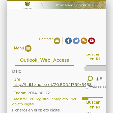
Contacto
Menú
Buscar
en RI
Outlook_Web_Access
DTIC
Buscar 
URI:
http://hdl.handle.net/20.500.11799/6468
Esta colecció
Fecha:
2014-08-22
Mostrar el registro completo del
Buscar
objeto digital
en RI
Ficheros en el objeto digital