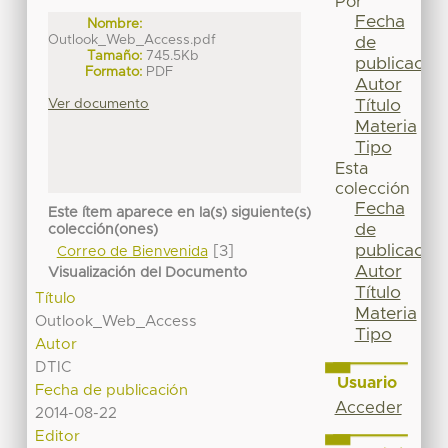
Por
Fecha
Nombre:
Outlook_Web_Access.pdf
de
Tamaño:
745.5Kb
publicación
Formato:
PDF
Autor
Título
Ver documento
Materia
Tipo
Esta
colección
Fecha
Este ítem aparece en la(s) siguiente(s)
de
colección(ones)
publicación
[3]
Correo de Bienvenida
Autor
Visualización del Documento
Título
Título
Materia
Outlook_Web_Access
Tipo
Autor
DTIC
Usuario
Fecha de publicación
Acceder
2014-08-22
Editor