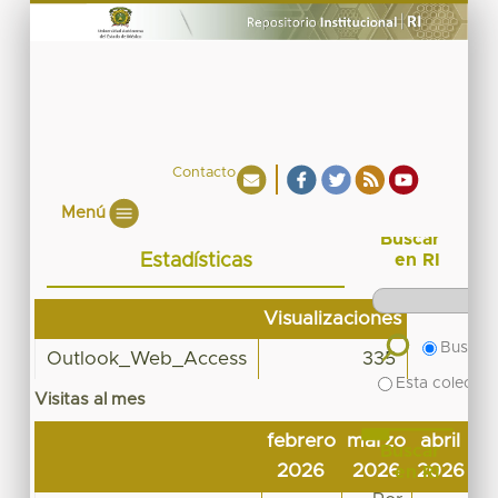
Contacto
Menú
Buscar
Estadísticas
en RI
Visualizaciones
Buscar 
Outlook_Web_Access
335
Esta colecció
Visitas al mes
febrero
marzo
abril
m
Buscar
2026
2026
2026
2
en RI