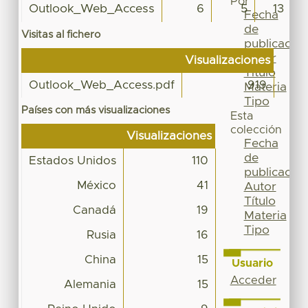
Por
Outlook_Web_Access
6
5
13
Fecha
de
Visitas al fichero
publicación
Autor
Visualizaciones
Título
Outlook_Web_Access.pdf
919
Materia
Tipo
Países con más visualizaciones
Esta
colección
Visualizaciones
Fecha
de
Estados Unidos
110
publicación
México
41
Autor
Título
Canadá
19
Materia
Tipo
Rusia
16
China
15
Usuario
Acceder
Alemania
15