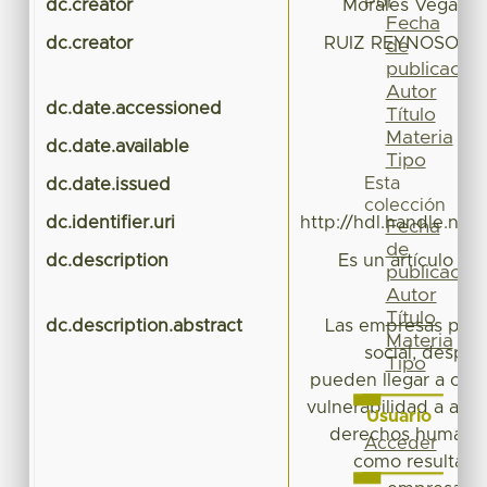
Por
dc.creator
Morales Vega, Lu
Fecha
dc.creator
RUIZ REYNOSO, A
de
publicación
Autor
dc.date.accessioned
20
Título
Materia
dc.date.available
20
Tipo
Esta
dc.date.issued
colección
dc.identifier.uri
http://hdl.handle.ne
Fecha
de
dc.description
Es un artículo de 
publicación
Autor
Título
dc.description.abstract
Las empresas priv
Materia
social, despli
Tipo
pueden llegar a col
vulnerabilidad a alg
Usuario
derechos humanos
Acceder
como resultado