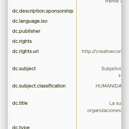
frente a d
dc.description.sponsorship
dc.language.iso
dc.publisher
dc.rights
dc.rights.uri
http://creativecomm
dc.subject
Subjetivid
Huma
dc.subject.classification
HUMANIDADES
dc.title
La subje
organizaciones pr
dc.type