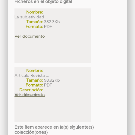
Ficheros en el objeto digital
Nombre:
La subjetividad ...
Tamaño:
382.3Kb
Formato:
PDF
Ver documento
Nombre:
Artículo Revista ...
Tamaño:
98.92Kb
Formato:
PDF
Descripción:
Articulo sobre ...
Ver documento
Este ítem aparece en la(s) siguiente(s)
colección(ones)