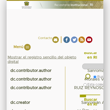
Contacto
Menú
Buscar
Mostrar el registro sencillo del objeto
en RI
digital
dc.contributor.author
Sanromán A
Buscar 
dc.contributor.author
Morales Vega
Esta colecció
dc.contributor.author
RUIZ REYNOSO, 
Buscar
dc.creator
Sanromán Aran
en RI