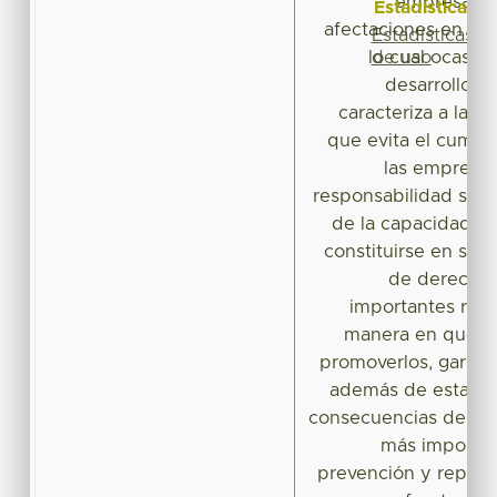
empresaria
Estadísticas
afectaciones en el 
Estadísticas
de uso
lo cual ocasio
desarrollo ju
caracteriza a la a
que evita el cumpl
las empresas
responsabilidad social
de la capacidad co
constituirse en suj
de derechos
importantes refl
manera en que pu
promoverlos, garanti
además de establec
consecuencias de tal
más importa
prevención y reparac