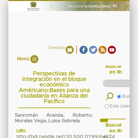
Contacto
Menú
Buscar
en RI
Perspectivas de
integración en el bloque
económico
Américano:Bases para una
ciudadanía en Alianza del
Buscar 
Pacífico
Esta colecció
Sanromán Aranda, Roberto
;
Morales Vega, Luisa Gabriela
Buscar
en RI
URI:
http://hdl.handle.net/20.500.11799/64874