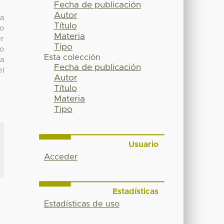
Fecha de publicación
Autor
la
Título
do
Materia
er
Tipo
co
Esta colección
la
Fecha de publicación
el
Autor
Título
Materia
Tipo
Usuario
Acceder
Estadísticas
Estadísticas de uso