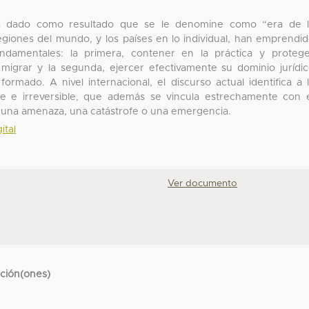
 ha dado como resultado que se le denomine como “era de 
regiones del mundo, y los países en lo individual, han emprendi
ndamentales: la primera, contener en la práctica y proteg
migrar y la segunda, ejercer efectivamente su dominio jurídi
formado. A nivel internacional, el discurso actual identifica a 
 e irreversible, que además se vincula estrechamente con 
er una amenaza, una catástrofe o una emergencia.
ital
Ver documento
cción(ones)