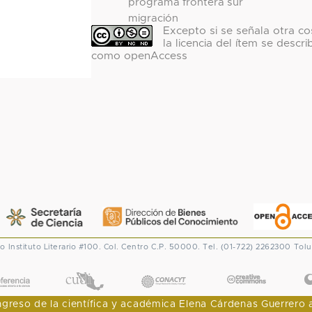
programa frontera sur
migración
Excepto si se señala otra co
la licencia del ítem se descri
como openAccess
co
Instituto Literario #100. Col. Centro
C.P. 50000. Tel. (01-722) 2262300
Tolu
CONACYT
eso de la científica y académica Elena Cárdenas Guerrero al I