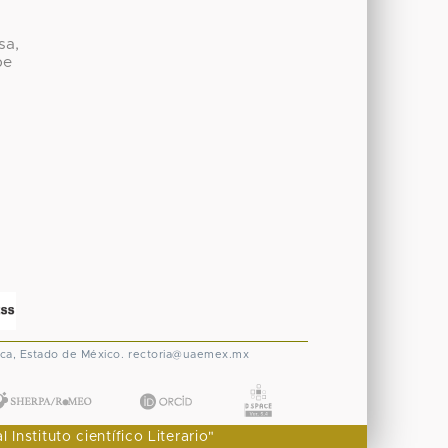
sa,
be
ca, Estado de México.
rectoria@uaemex.mx
nstituto científico Literario"