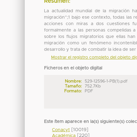
Resumen:
La actualidad mundial de la migración
migración”;1 bajo ese contexto, todas las 
acciones con miras a dos cuestiones fu
formalmente a las personas compelidas a 
sobre los flujos migratorios que ellas han 
migración como un fenómeno incontenible
desarrollo y trata de combatir la idea de s
Mostrar el registro completo del objeto dig
Ficheros en el objeto digital
Nombre:
529-12596-1-PB(1).pdf
Tamaño:
752.7Kb
Formato:
PDF
Este ítem aparece en la(s) siguiente(s) cole
[10019]
Conacyt
[220]
Académica