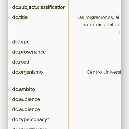
dc.subject.classification
CIE
dc.title
Las migraciones, al am
internacional de d
utop
dc.type
dc.provenance
dc.road
dc.organismo
Centro Universitar
dc.ambito
dc.audience
dc.audience
dc.type.conacyt