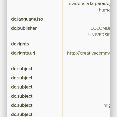
evidencia la paradoja d
humano c
dc.language.iso
dc.publisher
COLOMBIA I
UNIVERSIDA
dc.rights
dc.rights.uri
http://creativecommons.
dc.subject
dc.subject
dc.subject
dc.subject
dc.subject
migrac
dc.subject
de