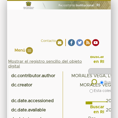
Contacto
Menú
Buscar
Mostrar el registro sencillo del objeto
en RI
digital
dc.contributor.author
MORALES VEGA, LUIS
Buscar 
dc.creator
MORALES VEGA, L
Esta colecció
dc.date.accessioned
2017-
Buscar
dc.date.available
2017-
en RI