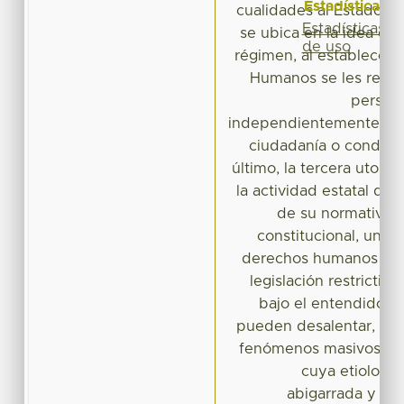
Estadísticas
cualidades al Estado. 
Estadísticas
se ubica en la idea de 
de uso
régimen, al establecer 
Humanos se les recon
persona
independientemente de 
ciudadanía o condició
último, la tercera utopía
la actividad estatal de 
de su normatividad
constitucional, un c
derechos humanos y, a 
legislación restrictiva
bajo el entendido d
pueden desalentar, fre
fenómenos masivos, co
cuya etiología
abigarrada y extr