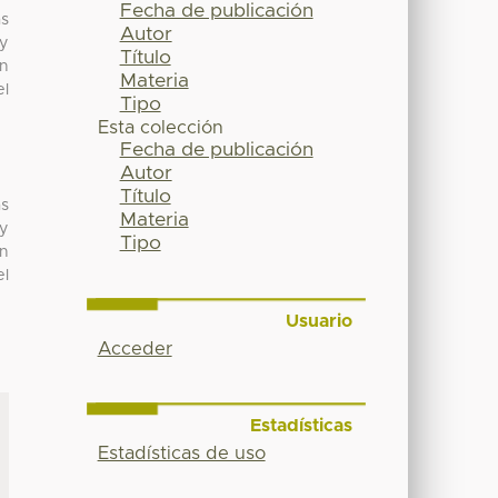
Fecha de publicación
as
Autor
 y
Título
un
Materia
el
Tipo
Esta colección
Fecha de publicación
Autor
Título
as
Materia
 y
Tipo
un
el
Usuario
Acceder
Estadísticas
Estadísticas de uso