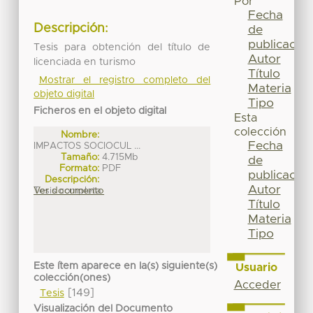
Por
Fecha
Descripción:
de
publicación
Tesis para obtención del título de
Autor
licenciada en turismo
Título
Mostrar el registro completo del
Materia
objeto digital
Tipo
Ficheros en el objeto digital
Esta
colección
Nombre:
Fecha
IMPACTOS SOCIOCUL ...
Tamaño:
4.715Mb
de
Formato:
PDF
publicación
Descripción:
Autor
Tesis completa
Ver documento
Título
Materia
Tipo
Este ítem aparece en la(s) siguiente(s)
Usuario
colección(ones)
Acceder
[149]
Tesis
Visualización del Documento