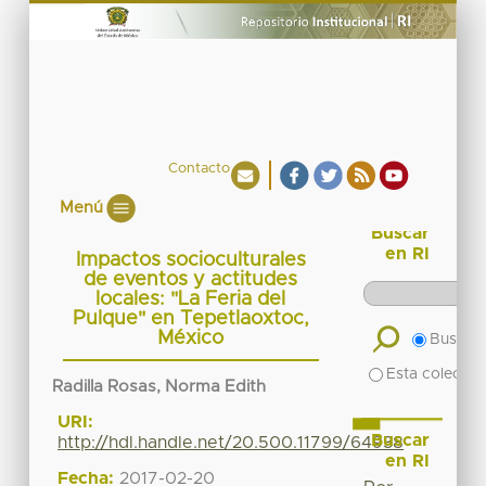
Contacto
Menú
Buscar
en RI
Impactos socioculturales
de eventos y actitudes
locales: "La Feria del
Pulque" en Tepetlaoxtoc,
México
Buscar 
Esta colecció
Radilla Rosas, Norma Edith
URI:
Buscar
http://hdl.handle.net/20.500.11799/64938
en RI
Fecha:
2017-02-20