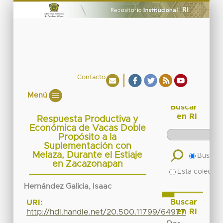
Contacto
Menú
Buscar
en RI
Respuesta Productiva y
Económica de Vacas Doble
Propósito a la
Suplementación con
Melaza, Durante el Estiaje
Buscar 
en Zacazonapan
Esta colecció
Hernández Galicia, Isaac
Buscar
URI:
en RI
http://hdl.handle.net/20.500.11799/64977