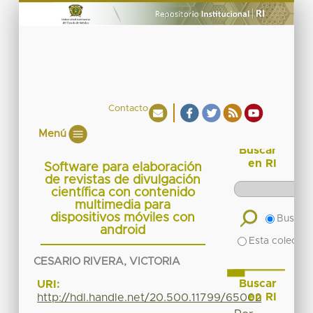
Contacto
Menú
Buscar
en RI
Software para elaboración
de revistas de divulgación
científica con contenido
multimedia para
dispositivos móviles con
Buscar 
android
Esta colecció
CESARIO RIVERA, VICTORIA
Buscar
URI:
en RI
http://hdl.handle.net/20.500.11799/65002