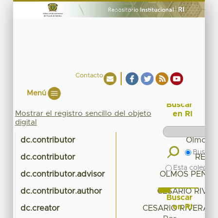
Contacto
Menú
Buscar
Mostrar el registro sencillo del objeto
en RI
digital
dc.contributor
Olmos P
Buscar 
dc.contributor
REYE
Esta colecció
dc.contributor.advisor
OLMOS PEÑA, 
dc.contributor.author
CESARIO RIVER
Buscar
en RI
dc.creator
CESARIO RIVERA, V