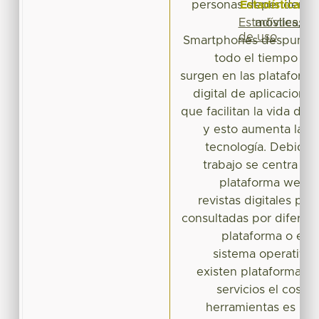
Estadísticas
personas dependen de 
Estadísticas
móviles, la
de uso
Smartphones despunta 
todo el tiempo ap
surgen en las plataforma
digital de aplicacione
que facilitan la vida de
y esto aumenta la d
tecnología. Debido a
trabajo se centra en
plataforma web q
revistas digitales pa
consultadas por diferent
plataforma o en
sistema operativo
existen plataformas 
servicios el costo
herramientas es mu