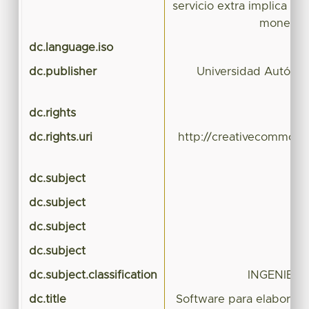
servicio extra implica un
monetaria
dc.language.iso
dc.publisher
Universidad Autóno
dc.rights
dc.rights.uri
http://creativecommons.
dc.subject
dc.subject
dc.subject
dc.subject
dc.subject.classification
INGENIERÍ
dc.title
Software para elaboraci