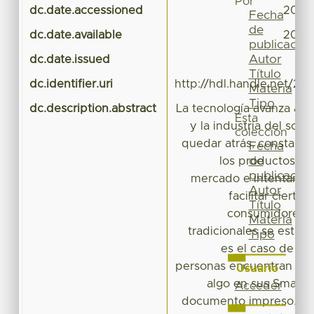
Por
dc.date.accessioned
2017-
Fecha
de
dc.date.available
2017-
publicación
Autor
dc.date.issued
Título
dc.identifier.uri
http://hdl.handle.net/20
Materia
Tipo
dc.description.abstract
La tecnología avanza a 
Esta
y la industria del sof
colección
quedar atrás, constant
Fecha
de
los productos qu
publicación
mercado e intentan la
Autor
facilitar cierta
Título
consumidores.
Materia
tradicionales se están 
Tipo
es el caso de las
personas encuentran mayo
Usuario
algo en sus Smart
Acceder
documento impreso. Ho