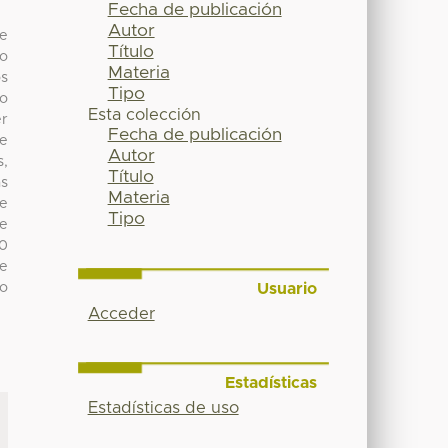
Fecha de publicación
Autor
de
Título
do
Materia
os
Tipo
co
Esta colección
er
Fecha de publicación
e
Autor
s,
Título
ás
Materia
ue
Tipo
de
00
e
Usuario
mo
Acceder
Estadísticas
Estadísticas de uso