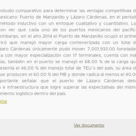
 estudio comparativo para determinar las ventajas competitivas 
mexicano: Puerto de Manzanillo y Lázaro Cárdenas, en el perio
todo inductivo con un enfoque cualitativo y cuantitativo. L
ieron ver que cada uno de los puertos mexicanos del pacifi
n embargo, en el año 2014 el Puerto de Manzanillo ocupó el prim
ntró que manejó mayor carga contenerizada con un total d
ázaro Cárdenas únicamente pudo mover 7,001,933.00 tonelada
a con mayor especialización con 17 terminales, cuenta con m
ías, también en el puerto se manejó el 68.00 % de la carga q
resenta el 46.00 % del manejo total de TEU´s del país, su área 
 que producen el 60.00 % del PIB y donde radica al menos el 40.
mportante señalar que el puerto de Lázaro Cárdenas deb
e infraestructura que logre superar las expectativas del mis
miento logístico dentro del país.
ital
Ver documento