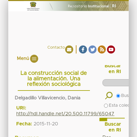
Contacto
Menú
Buscar
en RI
La construcción social de
la alimentación. Una
reflexión sociológica
Buscar 
Delgadillo Villavicencio, Dania
Esta colecció
URI:
http://hdl.handle.net/20.500.11799/65047
Fecha:
2015-11-20
Buscar
en RI