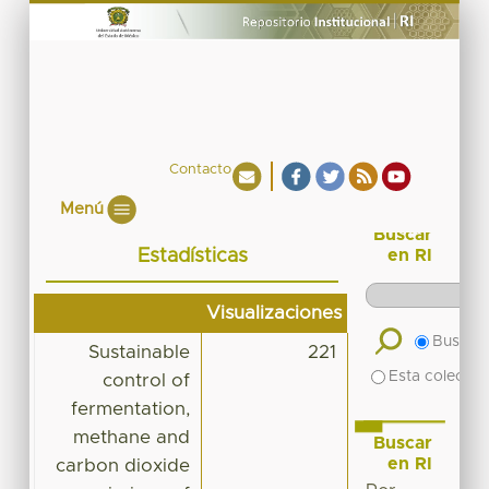
Contacto
Menú
Buscar
Estadísticas
en RI
Visualizaciones
Buscar 
Sustainable
221
Esta colecció
control of
fermentation,
methane and
Buscar
en RI
carbon dioxide