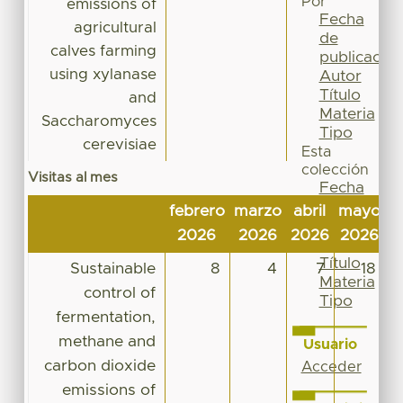
Por
emissions of
Fecha
agricultural
de
calves farming
publicación
using xylanase
Autor
Título
and
Materia
Saccharomyces
Tipo
cerevisiae
Esta
colección
Visitas al mes
Fecha
de
febrero
marzo
abril
mayo
j
publicación
2026
2026
2026
2026
2
Autor
Título
Sustainable
8
4
7
18
Materia
control of
Tipo
fermentation,
methane and
Usuario
carbon dioxide
Acceder
emissions of