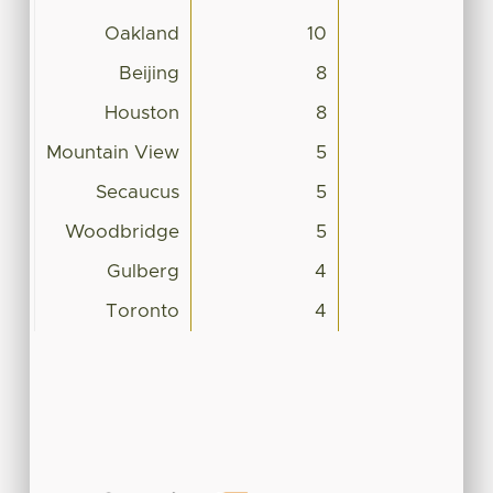
Oakland
10
Beijing
8
Houston
8
Mountain View
5
Secaucus
5
Woodbridge
5
Gulberg
4
Toronto
4