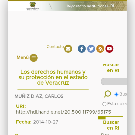
Contacto
Menú
Buscar
en RI
Los derechos humanos y
su protección en el estado
de Veracruz
Buscar 
MUÑIZ DIAZ, CARLOS
Esta colecció
URI:
http://hdl.handle.net/20.500.11799/65175
Fecha:
2014-10-27
Buscar
en RI