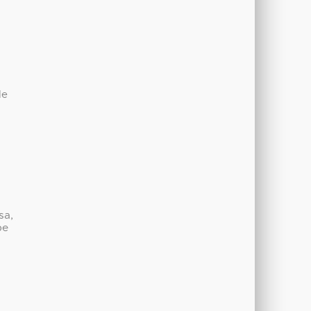
e
de
sa,
be