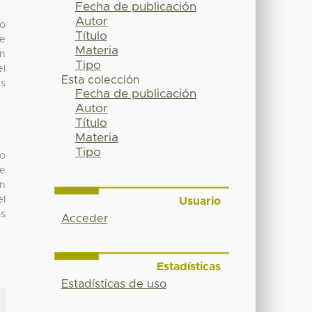
Fecha de publicación
Autor
do
Título
de
Materia
an
Tipo
el
Esta colección
as
Fecha de publicación
Autor
Título
Materia
Tipo
do
de
an
el
Usuario
as
Acceder
Estadísticas
Estadísticas de uso