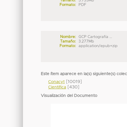
Tamaño:
3.735Mb
Formato:
PDF
Nombre:
GCP Cartografía ...
Tamaño:
3.277Mb
Formato:
application/epub+zip
Este ítem aparece en la(s) siguiente(s) cole
[10019]
Conacyt
[430]
Científica
Visualización del Documento