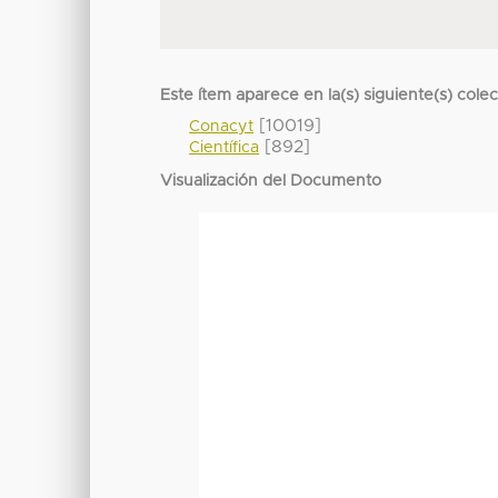
Este ítem aparece en la(s) siguiente(s) cole
[10019]
Conacyt
[892]
Científica
Visualización del Documento