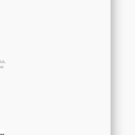
sa,
be