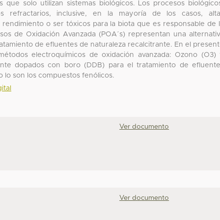
 que solo utilizan sistemas biológicos. Los procesos biológico
refractarios, inclusive, en la mayoría de los casos, alt
 rendimiento o ser tóxicos para la biota que es responsable de 
sos de Oxidación Avanzada (POA´s) representan una alternati
ratamiento de efluentes de naturaleza recalcitrante. En el presen
métodos electroquímicos de oxidación avanzada: Ozono (O3)
ante dopados con boro (DDB) para el tratamiento de efluent
o lo son los compuestos fenólicos.
ital
Ver documento
Ver documento