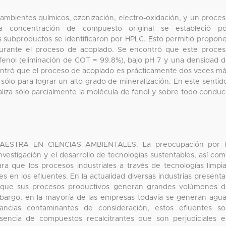
 ambientes químicos, ozonización, electro-oxidación, y un proce
La concentración de compuesto original se estableció po
s subproductos se identificaron por HPLC. Esto permitió propon
urante el proceso de acoplado. Se encontró que este proce
 fenol (eliminación de COT = 99.8%), bajo pH 7 y una densidad 
ntró que el proceso de acoplado es prácticamente dos veces m
sólo para lograr un alto grado de mineralización. En este sentid
aliza sólo parcialmente la molécula de fenol y sobre todo condu
STRA EN CIENCIAS AMBIENTALES. La preocupación por l
vestigación y el desarrollo de tecnologías sustentables, así co
ra que los procesos industriales a través de tecnologías limpi
es en los efluentes. En la actualidad diversas industrias present
a que sus procesos productivos generan grandes volúmenes 
embargo, en la mayoría de las empresas todavía se generan agu
ancias contaminantes de consideración, estos efluentes s
esencia de compuestos recalcitrantes que son perjudiciales 