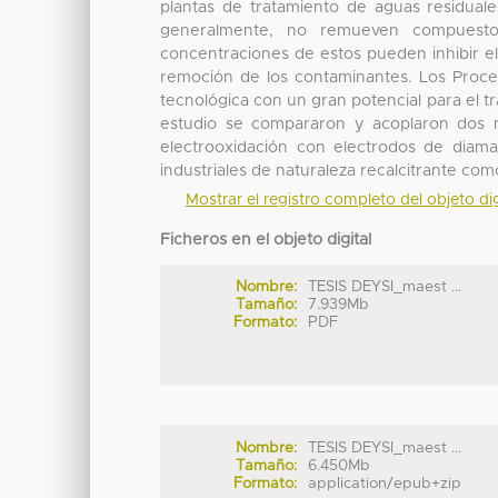
plantas de tratamiento de aguas residuales
generalmente, no remueven compuestos 
concentraciones de estos pueden inhibir el
remoción de los contaminantes. Los Proce
tecnológica con un gran potencial para el t
estudio se compararon y acoplaron dos 
electrooxidación con electrodos de diam
industriales de naturaleza recalcitrante com
Mostrar el registro completo del objeto dig
Ficheros en el objeto digital
Nombre:
TESIS DEYSI_maest ...
Tamaño:
7.939Mb
Formato:
PDF
Nombre:
TESIS DEYSI_maest ...
Tamaño:
6.450Mb
Formato:
application/epub+zip