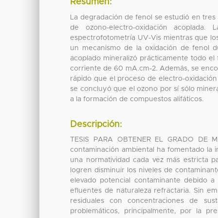
Resumen:
La degradación de fenol se estudió en tres
de ozono-electro-oxidación acoplada. 
espectrofotometría UV-Vis mientras que lo
un mecanismo de la oxidación de fenol d
acoplado mineralizó prácticamente todo el
corriente de 60 mA.cm-2. Además, se enco
rápido que el proceso de electro-oxidación 
se concluyó que el ozono por sí sólo miner
a la formación de compuestos alifáticos.
Descripción:
TESIS PARA OBTENER EL GRADO DE MAE
contaminación ambiental ha fomentado la in
una normatividad cada vez más estricta pa
logren disminuir los niveles de contaminant
elevado potencial contaminante debido 
efluentes de naturaleza refractaria. Sin 
residuales con concentraciones de sust
problemáticos, principalmente, por la pr