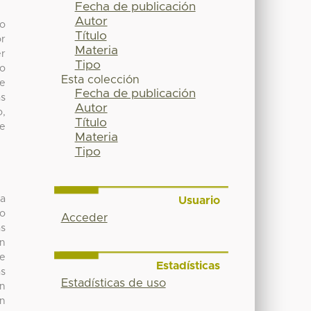
Fecha de publicación
Autor
so
Título
r
Materia
er
Tipo
so
Esta colección
de
Fecha de publicación
ás
Autor
o,
Título
ce
Materia
Tipo
a
Usuario
mo
Acceder
as
an
de
Estadísticas
as
Estadísticas de uso
on
en