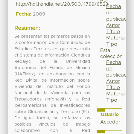
Por
http://hdl.handle.net/20.500.11799/6523
Fecha
de
Fecha:
2009
publicación
Autor
Resumen:
Título
Se presentan los primeros pasos en
Materia
la conformación de la Comunidad de
Tipo
Estudios Territoriales que desarrolla
Esta
el Sistema de Información Científica
colección
Redalyc de la Universidad
Fecha
Autónoma del Estado de México
de
(UAEMex), en colaboración con la
publicación
Red Digital de Información sobre
Autor
Vivienda del Instituto del Fondo
Título
Nacional de la Vivienda para los
Materia
Trabajadores (Infonavit) y la Red
Tipo
Iberoamericana de Investigadores
sobre Globalización y Territorio (RII).
Usuario
De igual forma, se enfatizan los
Acceder
posibles vínculos de trabajo
colaborativo con la Red