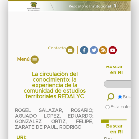
Contacto
Menú
Buscar
en RI
La circulación del
conocimiento: la
experiencia de la
comunidad de estudios
territoriales REDALYC
Buscar 
Esta colecció
ROGEL SALAZAR, ROSARIO
;
AGUADO LOPEZ, EDUARDO
;
GONZALEZ ORTIZ, FELIPE
;
Buscar
ZARATE DE PAUL, RODRIGO
en RI
URI: