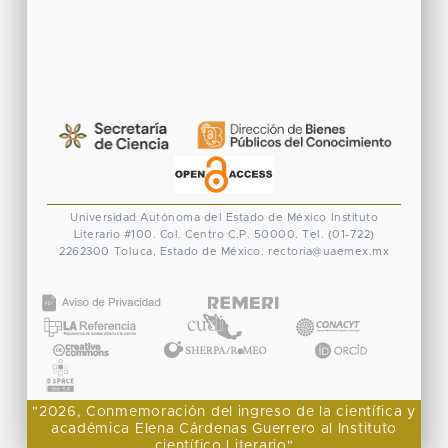
Universidad Autónoma del Estado de México
Instituto
Literario #100. Col. Centro
C.P. 50000. Tel. (01-722)
2262300
Toluca, Estado de México.
rectoria@uaemex.mx
CONACYT
"2026, Conmemoración del ingreso de la científica y
académica Elena Cárdenas Guerrero al Instituto
científico Literario"