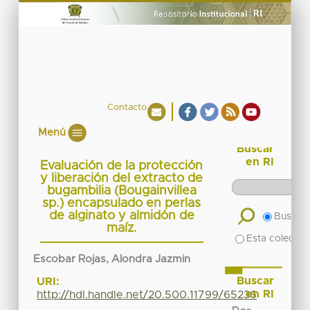
Contacto
Menú
Buscar
en RI
Evaluación de la protección
y liberación del extracto de
bugambilia (Bougainvillea
sp.) encapsulado en perlas
de alginato y almidón de
Buscar 
maíz.
Esta colecció
Escobar Rojas, Alondra Jazmin
Buscar
URI:
en RI
http://hdl.handle.net/20.500.11799/65236